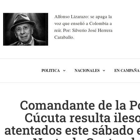
Alfonso Lizarazo: se apaga la
voz que enseñó a Colombia a
reír. Por: Silverio José Herrera
Caraballo.
POLITICA
NACIONALES
EN CAMPAÑA
Comandante de la Po
Cúcuta resulta iles
atentados este sábado e