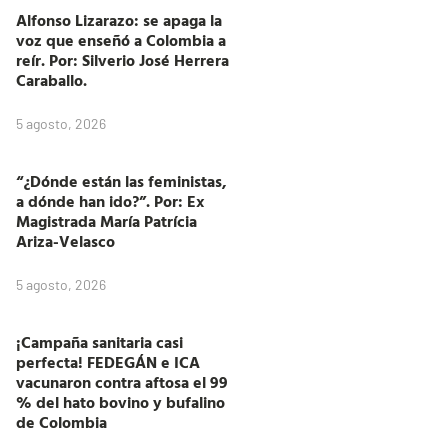
Alfonso Lizarazo: se apaga la
voz que enseñó a Colombia a
reír. Por: Silverio José Herrera
Caraballo.
5 agosto, 2026
“¿Dónde están las feministas,
a dónde han ido?”. Por: Ex
Magistrada María Patrícia
Ariza-Velasco
5 agosto, 2026
¡Campaña sanitaria casi
perfecta! FEDEGÁN e ICA
vacunaron contra aftosa el 99
% del hato bovino y bufalino
de Colombia