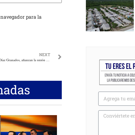
 navegador para la
NEXT
Toño Zabaraín y Lucho Díaz Granados, afianzan la unión de sus equipos políticos del Atlántico
nadas