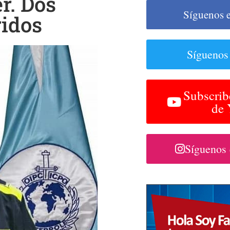
r. Dos
Síguenos 
idos
Síguenos
Subscrib
de
Síguenos