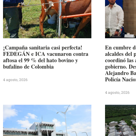
¡Campaña sanitaria casi perfecta!
En cumbre d
FEDEGÁN e ICA vacunaron contra
alcaldes del 
aftosa el 99 % del hato bovino y
coordinó las
bufalino de Colombia
gobierno. De
Alejandro Ba
Policía Nacio
4 agosto, 2026
4 agosto, 2026