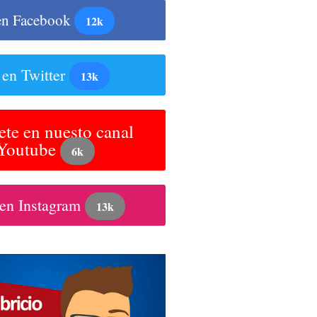
en Facebook
12k
 en Twitter
13k
ete en nuesto canal
 Youtube
6k
 en Instagram
13k