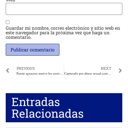
Guardar mi nombre, correo electrónico y sitio web en
este navegador para la próxima vez que haga un
comentario.
PREVIOUS
NEXT
Fuerte aguacero mueve los cerros en Piojó, y se hunden 70 casas. Este municipio y otros más del Atlántico, afectados con las más de 48 horas de lluvia
Capturado por abuso sexual contra la joven Hillary Castro, fue hallado muerto en su celda en la URI de Puente Aranda en Bogotá
Entradas
Relacionadas