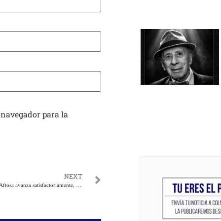
 navegador para la
NEXT
Segundo Ciclo contra la Aftosa avanza satisfactoriamente, ya se han vacunado 14,4 millones de bovinos