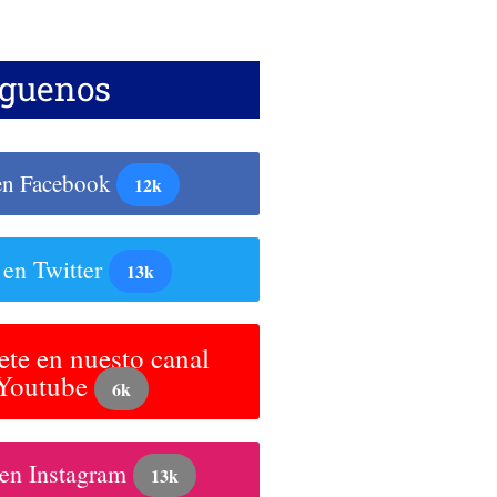
íguenos
en Facebook
12k
 en Twitter
13k
ete en nuesto canal
 Youtube
6k
 en Instagram
13k