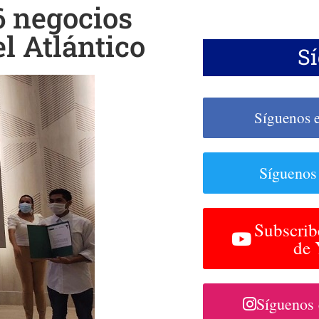
6 negocios
el Atlántico
S
Síguenos 
Síguenos
Subscrib
de
Síguenos