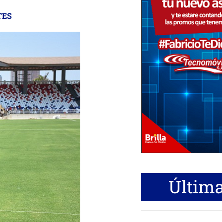
TES
Última