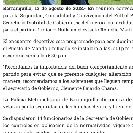
Barranquilla, 12 de agosto de 2018.- E
n reunión convoc
para la Seguridad, Comodidad y Convivencia del Fútbol Pr
Secretaría Distrital de Gobierno, se definieron las medida
para el partido Junior – Huila en el estadio Romelio Martí
El encuentro deportivo está programado para este domingo 
el Puesto de Mando Unificado se instalará a las 5:00 p.m. 
escenario será a las 5:30 p.m.
“Recordamos la importancia del buen comportamiento an
partido para evitar que se presente cualquier alteración
manera, recomendamos a los asistentes que lleguen tempr
el secretario de Gobierno, Clemente Fajardo Chams.
La Policía Metropolitana de Barranquilla dispondrá de
velarán por la seguridad de los hinchas dentro y fuera del
Se dispusieron 14 funcionarios de la Secretaría de Gobier
los controles en aplicación de la normatividad vigente 
niños y adolescentes, así como al consumidor.