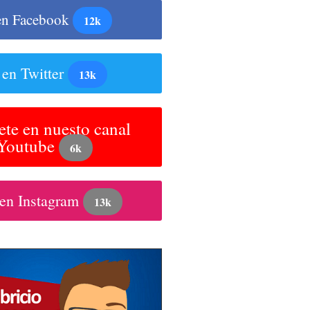
en Facebook
12k
 en Twitter
13k
ete en nuesto canal
 Youtube
6k
 en Instagram
13k