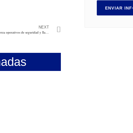
ENVIAR IN
NEXT
Alcaldía de Soledad refuerza operativos de seguridad y llama a la ciudadanía a no ceder ante panfletos intimidatorios
nadas