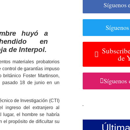
Síguenos 
Síguenos
ombre huyó a
hendido en
ja de Interpol.
Subscribe
de 
ntos materiales probatorios
e control de garantías impuso
 británico Foster Martinson,
Síguenos 
l pasado 18 de junio en un
écnico de Investigación (CTI)
l ingreso del extranjero al
l lugar, el hombre se habría
 el propósito de dificultar su
Últim