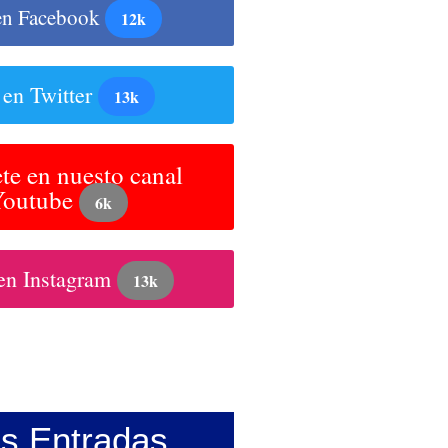
en Facebook
12k
 en Twitter
13k
te en nuesto canal
Youtube
6k
en Instagram
13k
as Entradas