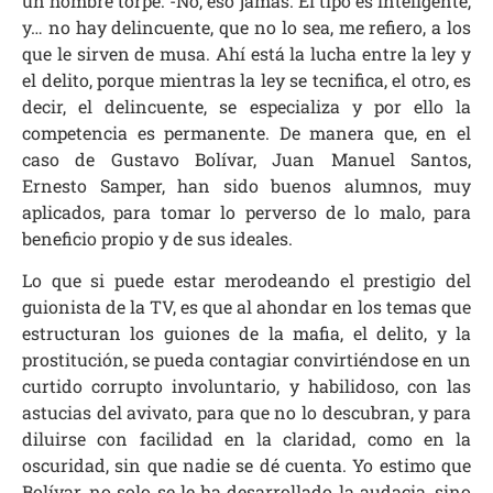
un hombre torpe. -No, eso jamás. El tipo es inteligente,
y… no hay delincuente, que no lo sea, me refiero, a los
que le sirven de musa. Ahí está la lucha entre la ley y
el delito, porque mientras la ley se tecnifica, el otro, es
decir, el delincuente, se especializa y por ello la
competencia es permanente. De manera que, en el
caso de Gustavo Bolívar, Juan Manuel Santos,
Ernesto Samper, han sido buenos alumnos, muy
aplicados, para tomar lo perverso de lo malo, para
beneficio propio y de sus ideales.
Lo que si puede estar merodeando el prestigio del
guionista de la TV, es que al ahondar en los temas que
estructuran los guiones de la mafia, el delito, y la
prostitución, se pueda contagiar convirtiéndose en un
curtido corrupto involuntario, y habilidoso, con las
astucias del avivato, para que no lo descubran, y para
diluirse con facilidad en la claridad, como en la
oscuridad, sin que nadie se dé cuenta. Yo estimo que
Bolívar, no solo se le ha desarrollado la audacia, sino