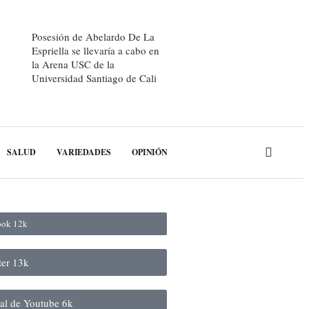
Posesión de Abelardo De La
Espriella se llevaría a cabo en
la Arena USC de la
Universidad Santiago de Cali
SALUD
VARIEDADES
OPINIÓN
book
12k
ter
13k
nal de Youtube
6k