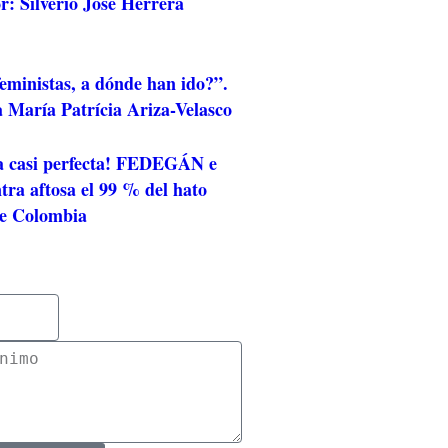
r: Silverio José Herrera
eministas, a dónde han ido?”.
 María Patrícia Ariza-Velasco
a casi perfecta! FEDEGÁN e
ra aftosa el 99 % del hato
de Colombia