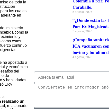
Colombia a reír. Po
miso de toda la
Caraballo.
strucción
 para los cuales
5 agosto, 2026
 adelante en
“¿Dónde están las f
Por: Ex Magistrada
del ministerio
5 agosto, 2026
oncebida como la
crecimiento y
¡Campaña sanitari
os como estos
ICA vacunaron cont
sfuerzo continuo
exigencias
bovino y bufalino 
4 agosto, 2026
le ha apostado a
cial y económico
desafíos del
ino de
io y habilidades
izó Elcy
, el
a realizado un
dad
,
relacionado