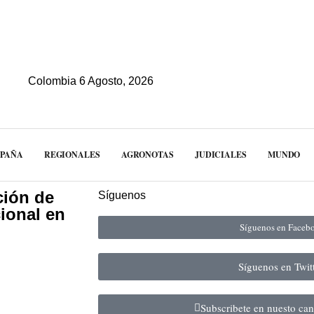
Colombia 6 Agosto, 2026
MPAÑA
REGIONALES
AGRONOTAS
JUDICIALES
MUNDO
ción de
Síguenos
cional en
Síguenos en Face
Síguenos en Twit
Subscribete en nuesto ca