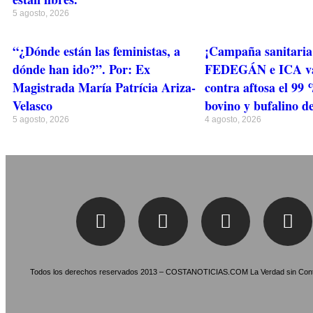
5 agosto, 2026
“¿Dónde están las feministas, a
¡Campaña sanitaria 
dónde han ido?”. Por: Ex
FEDEGÁN e ICA v
Magistrada María Patrícia Ariza-
contra aftosa el 99 
Velasco
bovino y bufalino 
5 agosto, 2026
4 agosto, 2026
Todos los derechos reservados 2013 – COSTANOTICIAS.COM La Verdad sin Cont