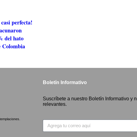
casi perfecta!
acunaron
% del hato
de Colombia
Boletín Informativo
Suscríbete a nuestro Boletín Informativo y n
relevantes.
emplaciones.