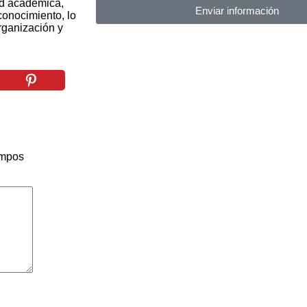
ad académica,
Enviar información
conocimiento, lo
organización y
ampos