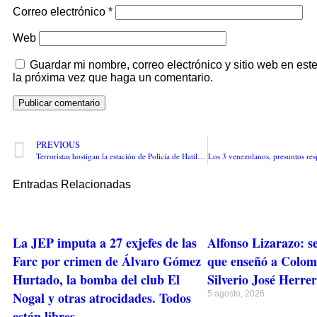
Correo electrónico
*
Web
Guardar mi nombre, correo electrónico y sitio web en es
la próxima vez que haga un comentario.
PREVIOUS
Terroristas hostigan la estación de Policía de Hatillo de Loba, sur de Bolívar. Un patrullero herido
Entradas Relacionadas
La JEP imputa a 27 exjefes de las
Alfonso Lizarazo: s
Farc por crimen de Álvaro Gómez
que enseñó a Colomb
Hurtado, la bomba del club El
Silverio José Herre
Nogal y otras atrocidades. Todos
5 agosto, 2026
están libres.