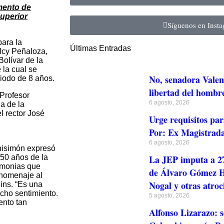
umento de
Superior
Síguenos en Inst
para la
Últimas Entradas
lcy Peñaloza,
Bolívar de la
la cual se
No, senadora Valen
riodo de 8 años.
libertad del hombr
 Profesor
6 agosto, 2026
a de la
l rector José
Urge requisitos par
Por: Ex Magistrada
6 agosto, 2026
 Unisimón expresó
 50 años de la
La JEP imputa a 27
remonias que
de Álvaro Gómez Hu
 homenaje al
Nogal y otras atroc
gins. “Es una
cho sentimiento.
5 agosto, 2026
ento tan
Alfonso Lizarazo: s