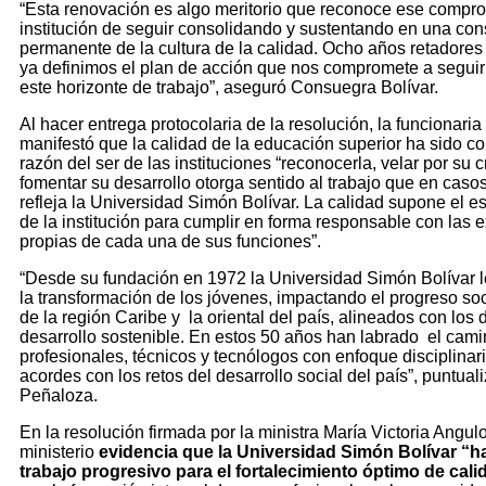
“Esta renovación es algo meritorio que reconoce ese compro
institución de seguir consolidando y sustentando en una con
permanente de la cultura de la calidad. Ocho años retadores
ya definimos el plan de acción que nos compromete a seguir
este horizonte de trabajo”, aseguró Consuegra Bolívar.
Al hacer entrega protocolaria de la resolución, la funcionaria 
manifestó que la calidad de la educación superior ha sido c
razón del ser de las instituciones “reconocerla, velar por su 
fomentar su desarrollo otorga sentido al trabajo que en cas
refleja la Universidad Simón Bolívar. La calidad supone el e
de la institución para cumplir en forma responsable con las 
propias de cada una de sus funciones”.
“Desde su fundación en 1972 la Universidad Simón Bolívar 
la transformación de los jóvenes, impactando el progreso so
de la región Caribe y la oriental del país, alineados con los 
desarrollo sostenible. En estos 50 años han labrado el cam
profesionales, técnicos y tecnólogos con enfoque disciplinar
acordes con los retos del desarrollo social del país”, puntual
Peñaloza.
En la resolución firmada por la ministra María Victoria Angulo
ministerio
evidencia que la Universidad Simón Bolívar “h
trabajo progresivo para el fortalecimiento óptimo de cali