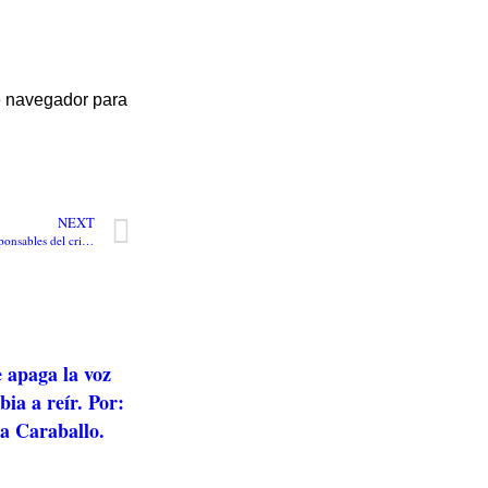
te navegador para
NEXT
Los 3 venezolanos, presuntos responsables del crimen del joven futbolista en Bogotá, fueron enviados a la carcel
e apaga la voz
ia a reír. Por:
ra Caraballo.