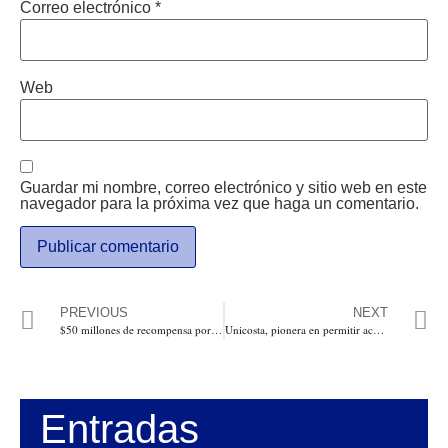
Correo electrónico
*
Web
Guardar mi nombre, correo electrónico y sitio web en este
navegador para la próxima vez que haga un comentario.
PREVIOUS
NEXT
$50 millones de recompensa por información de terroristas que con armas y explosivos de alto poder hizo blanco en las tanquetas del Esmad e intentó derribar el helicóptero de la Policía en Cali
Unicosta, pionera en permitir acceso a su Biblioteca, desde Facebook
Entradas