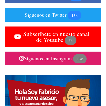
Síguenos en Twitter
13k
Subscribete en nuesto canal
de Youtube
6k
Síguenos en Instagram
13k