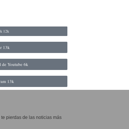
ok
12k
er
13k
al de Youtube
6k
gram
13k
 te pierdas de las noticias más