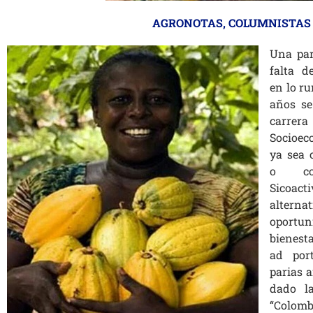
AGRONOTAS
,
COLUMNISTAS
Una par
falta d
en lo ru
años se
carrer
Socioec
ya sea 
o com
Sicoa
altern
oport
bienest
ad por
parias 
dado l
“Colomb