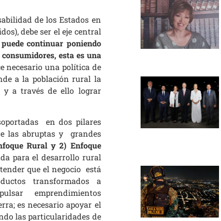
abilidad de los Estados en
os), debe ser el eje central
 puede continuar poniendo
s consumidores, esta es una
e necesario una política de
nde a la población rural la
y a través de ello lograr
 soportadas en dos pilares
re las abruptas y grandes
nfoque Rural y 2) Enfoque
da para el desarrollo rural
ntender que el negocio está
ductos transformados a
ulsar emprendimientos
erra; es necesario apoyar el
ndo las particularidades de