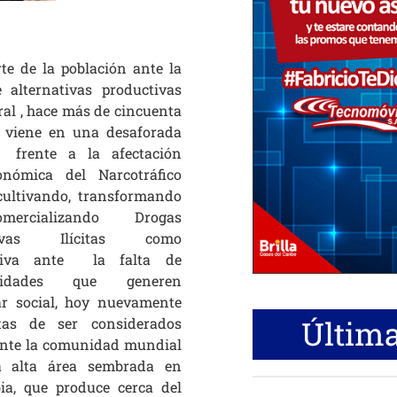
te de la población ante la
e alternativas productivas
ral , hace más de cincuenta
 viene en una desaforada
a frente a la afectación
onómica del Narcotráfico
cultivando, transformando
ercializando Drogas
ctivas Ilícitas como
ativa ante la falta de
unidades que generen
ar social, hoy nuevamente
Última
tas de ser considerados
ante la comunidad mundial
a alta área sembrada en
ia, que produce cerca del