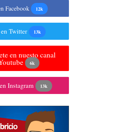
en Facebook
12k
 en Twitter
13k
ete en nuesto canal
 Youtube
6k
 en Instagram
13k