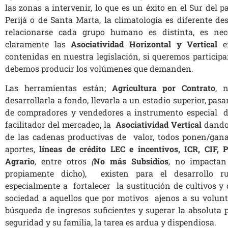
las zonas a intervenir, lo que es un éxito en el Sur del pa
Perijá o de Santa Marta, la climatología es diferente des
relacionarse cada grupo humano es distinta, es nece
claramente las
Asociatividad Horizontal y Vertical
en
contenidas en nuestra legislación, si queremos particip
debemos producir los volúmenes que demanden.
Las herramientas están;
Agricultura por Contrato
,
ne
desarrollarla a fondo, llevarla a un estadio superior, pas
de compradores y vendedores a instrumento especial de
facilitador del mercadeo, la
Asociatividad Vertical
dando
de las cadenas productivas de valor, todos ponen/gan
aportes
,
líneas de crédito LEC e incentivos, ICR, CIF,
Agrario
,
entre otros
(
No más Subsidios
,
no impactan
propiamente dicho), existen para el desarrollo r
especialmente a fortalecer la sustitución de cultivos y 
sociedad a aquellos que por motivos ajenos a su volun
búsqueda de ingresos suficientes y superar la absoluta 
seguridad y su familia, la tarea es ardua y dispendiosa.