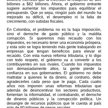
billones a $62 billones. Ahora, el gobierno entrante
sugiere aumentar los impuestos para equilibrar el
presupuesto. Que yo sepa, ningún país del mundo ha
mejorado su déficit, el desempleo ni la falta de
crecimiento, con subidas fiscales.
En Colombia, el problema no es la baja imposición,
sino el derroche de gasto público y la maldita
corrupción. Si queremos más recaudo con los
impuestos, es necesario tener una economía próspera,
y esta solo se logra teniendo más gente trabajando en
empresas que tengan beneficios para elevar el
recaúdo. Con esta nueva reforma tributaria, y lo digo
con todo respeto, el gobierno va a convertir a los
contribuyentes en sus rivales. Cuando los impuestos
son demasiadamente altos, la gente pierde la
confianza en sus gobernantes. El gobierno no debe
maltratar a quienes le da dinero, al contrario, debe
agradecerles cada peso que le paga. Cada cuatro
años nos imponen unas reformas tributarias que
además de desincentivar los sectores productivos,
fomentan la informalidad, el contrabando, el derroche
de dineros públicos y la corrupcción política. Un
desangre de recursos públicos que le cuesta al país
más de 60 billones de pesos anuales.