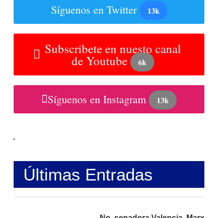
Síguenos en Twitter
13k
Subscribete en nuesto canal
de Youtube
6k
Síguenos en Instagram
13k
Últimas Entradas
No, senadora Valencia, Marx