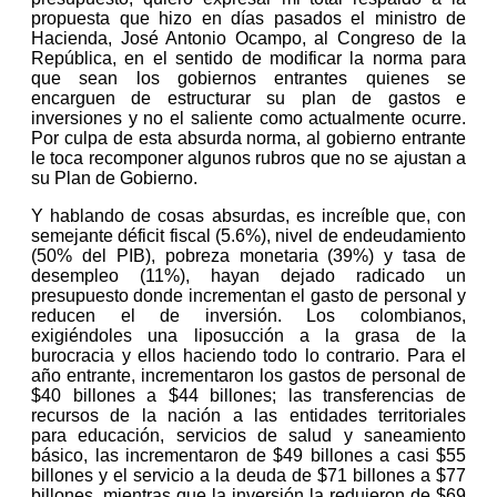
propuesta que hizo en días pasados el ministro de
Hacienda, José Antonio Ocampo, al Congreso de la
República, en el sentido de modificar la norma para
que sean los gobiernos entrantes quienes se
encarguen de estructurar su plan de gastos e
inversiones y no el saliente como actualmente ocurre.
Por culpa de esta absurda norma, al gobierno entrante
le toca recomponer algunos rubros que no se ajustan a
su Plan de Gobierno.
Y hablando de cosas absurdas, es increíble que, con
semejante déficit fiscal (5.6%), nivel de endeudamiento
(50% del PIB), pobreza monetaria (39%) y tasa de
desempleo (11%), hayan dejado radicado un
presupuesto donde incrementan el gasto de personal y
reducen el de inversión. Los colombianos,
exigiéndoles una liposucción a la grasa de la
burocracia y ellos haciendo todo lo contrario. Para el
año entrante, incrementaron los gastos de personal de
$40 billones a $44 billones; las transferencias de
recursos de la nación a las entidades territoriales
para educación, servicios de salud y saneamiento
básico, las incrementaron de $49 billones a casi $55
billones y el servicio a la deuda de $71 billones a $77
billones, mientras que la inversión la redujeron de $69