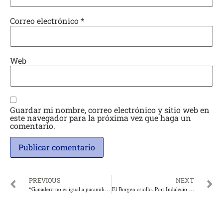
Correo electrónico
*
Web
Guardar mi nombre, correo electrónico y sitio web en
este navegador para la próxima vez que haga un
comentario.
PREVIOUS
NEXT
“Ganadero no es igual a paramilitar”: Lafaurie responde a Petro quien ha pretendido vincular a los ganaderos con presunto paramilitarismo en Tierralta, Córdoba
El Borgen criollo. Por: Indalecio Dangond*