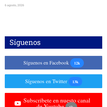
6 agosto, 2026
Síguenos
Síguenos en Facebook
12k
Síguenos en Twitter
13k
Subscribete en nuesto canal
de Youtube
6k