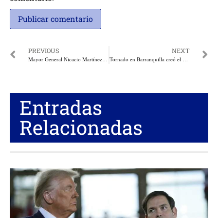
PREVIOUS
NEXT
Mayor General Nicacio Martínez venció con su ascenso la GUERRA emprendida contra el Ejército de Colombia
Tornado en Barranquilla creó el pánico en el barrio El Bosque y Las Malvinas
Entradas
Relacionadas