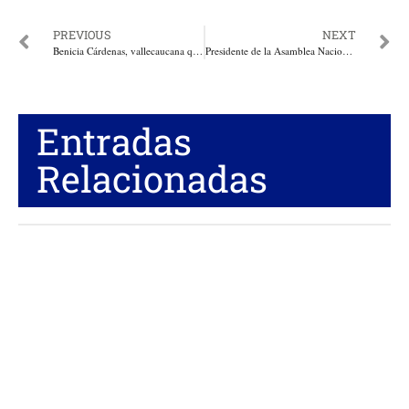
PREVIOUS
NEXT
Benicia Cárdenas, vallecaucana que triunfa en Europa recibe reconocimiento
Presidente de la Asamblea Nacional de Venezuela pide retomar la calle, y con la Fuerza Armada Nacional unificar la fuerza necesaria para conformar un Gobierno Provisional
Entradas
Relacionadas