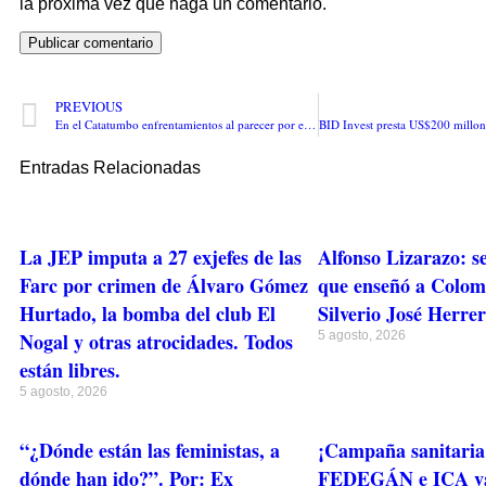
la próxima vez que haga un comentario.
PREVIOUS
En el Catatumbo enfrentamientos al parecer por el territorio deja 6 muertos se desconoce el número real de heridos
Entradas Relacionadas
La JEP imputa a 27 exjefes de las
Alfonso Lizarazo: s
Farc por crimen de Álvaro Gómez
que enseñó a Colomb
Hurtado, la bomba del club El
Silverio José Herre
Nogal y otras atrocidades. Todos
5 agosto, 2026
están libres.
5 agosto, 2026
“¿Dónde están las feministas, a
¡Campaña sanitaria 
dónde han ido?”. Por: Ex
FEDEGÁN e ICA v