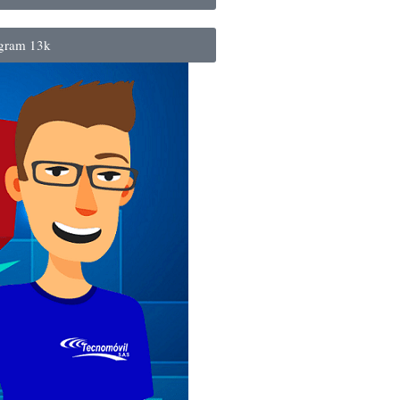
agram
13k