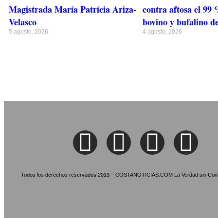
Magistrada María Patrícia Ariza-
contra aftosa el 99 
Velasco
bovino y bufalino 
5 agosto, 2026
4 agosto, 2026
Todos los derechos reservados 2013 – COSTANOTICIAS.COM La Verdad sin Cont