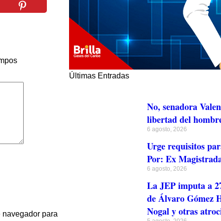
ampos
Últimas Entradas
No, senadora Valen
libertad del hombr
6 agosto, 2026
Urge requisitos par
Por: Ex Magistrada
6 agosto, 2026
La JEP imputa a 27
de Álvaro Gómez Hu
Nogal y otras atroc
te navegador para