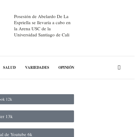
Posesión de Abelardo De La
Espriella se llevaría a cabo en
la Arena USC de la
Universidad Santiago de Cali
SALUD
VARIEDADES
OPINIÓN
book
12k
ter
13k
nal de Youtube
6k