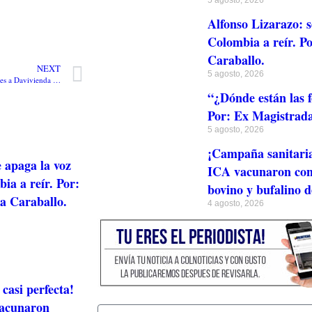
5 agosto, 2026
Alfonso Lizarazo: s
Colombia a reír. Po
Caraballo.
NEXT
5 agosto, 2026
BID Invest presta US$200 millones a Davivienda para invertir en el negocio de vivienda VIP y VIS en Colombia
“¿Dónde están las f
Por: Ex Magistrada
5 agosto, 2026
¡Campaña sanitari
e apaga la voz
ICA vacunaron cont
ia a reír. Por:
bovino y bufalino 
ra Caraballo.
4 agosto, 2026
casi perfecta!
acunaron