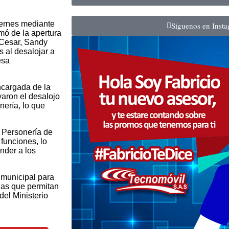
ernes mediante
Síguenos en Inst
mó de la apertura
 Cesar, Sandy
 al desalojar a
esa
ncargada de la
varon el desalojo
nería, lo que
a Personería de
funciones, lo
nder a los
 municipal para
ias que permitan
del Ministerio