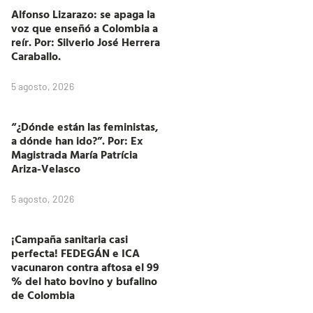
Alfonso Lizarazo: se apaga la
voz que enseñó a Colombia a
reír. Por: Silverio José Herrera
Caraballo.
5 agosto, 2026
“¿Dónde están las feministas,
a dónde han ido?”. Por: Ex
Magistrada María Patrícia
Ariza-Velasco
5 agosto, 2026
¡Campaña sanitaria casi
perfecta! FEDEGÁN e ICA
vacunaron contra aftosa el 99
% del hato bovino y bufalino
de Colombia