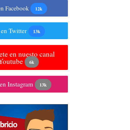
en Facebook
12k
 en Twitter
13k
ete en nuesto canal
 Youtube
6k
 en Instagram
13k