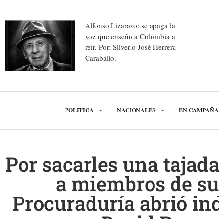
Alfonso Lizarazo: se apaga la
voz que enseñó a Colombia a
reír. Por: Silverio José Herrera
Caraballo.
POLITICA
NACIONALES
EN CAMPAÑA
Por sacarles una tajada
a miembros de su
Procuraduría abrió in