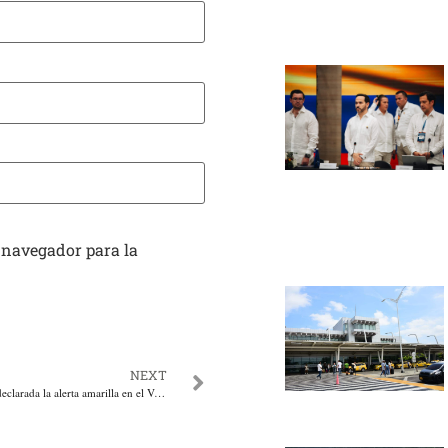
 navegador para la
NEXT
Desde este 1 de octubre declarada la alerta amarilla en el Valle del Cauca por la cumbre de biodiversidad COP16