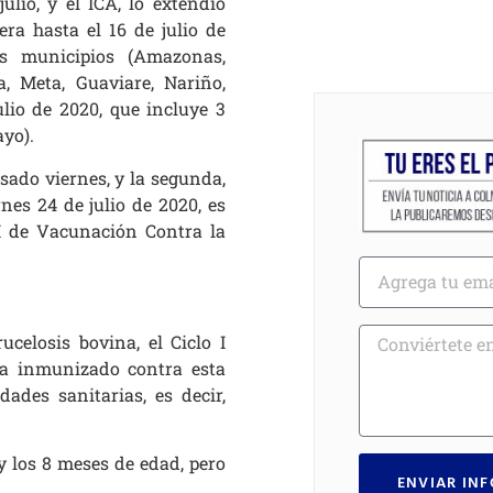
ulio, y el ICA, lo extendió
ra hasta el 16 de julio de
 municipios (Amazonas,
a, Meta, Guaviare, Nariño,
lio de 2020, que incluye 3
yo).
asado viernes, y la segunda,
nes 24 de julio de 2020, es
 I de Vacunación Contra la
celosis bovina, el Ciclo I
ha inmunizado contra esta
ades sanitarias, es decir,
y los 8 meses de edad, pero
ENVIAR IN