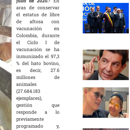
julio de 2020.-
En
aras de conservar
el estatus de libre
de aftosa con
vacunación en
Colombia, durante
el Ciclo I de
vacunación se ha
inmunizado el 97,3
% del hato bovino,
es decir, 27.6
millones de
animales
(27.684.183
ejemplares),
gestión que
responde a lo
previamente
programado y,