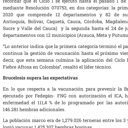
recordar que el Ciclo I se ejecutó hasta el pasado 1 de j
mediante Resolución 070753, en dos categorías: la prime
2020 que comprende 12 departamentos y 82 de sus
Antioquía, Bolívar, Caquetá, Cauca, Córdoba, Magdalen
Sucre y Valle del Cauca) y la segunda hasta el 24 de ju
departamentos con 12 municipios (Arauca, Meta y Putuma
“Lo anterior indica que la primera categoría terminó el p
continua la gestión de vacunación hasta el próximo vier
decir, que esta semana culmina la aplicación del Ciclo
Fiebre Aftosa en Colombia”, resaltó el líder técnico.
Brucelosis supera las expectativas
En lo que respecta a la vacunación para prevenir la Bru
ejecutado por Fedegán- FNG con autorización el ICA, 
enfermedad el 111,4 % de lo programado por las autorid
146.281 hembras adicionales.
La población marco era de 1,279.026 terneras entre los 3 
logró vacunar 1.425.307 hembras bovinas.