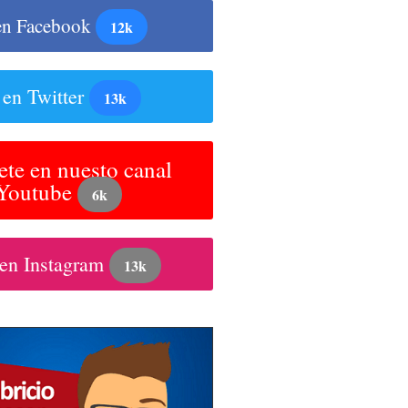
en Facebook
12k
 en Twitter
13k
ete en nuesto canal
 Youtube
6k
 en Instagram
13k