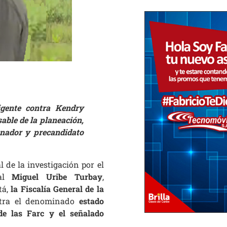
igente contra Kendry
sable de la planeación,
enador y precandidato
l de la investigación por el
l
Miguel Uribe Turbay
,
tá,
la Fiscalía General de la
tra el denominado
estado
 de las Farc y el señalado