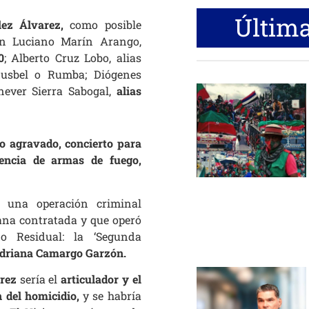
Última
lez Álvarez,
como posible
án Luciano Marín Arango,
0
; Alberto Cruz Lobo, alias
Rusbel o Rumba; Diógenes
never Sierra Sabogal,
alias
o agravado, concierto para
enencia de armas de fuego,
e una operación criminal
bana contratada y que operó
 Residual: la ‘Segunda
 Adriana Camargo Garzón.
rez
sería el
articulador y el
 del homicidio,
y se habría