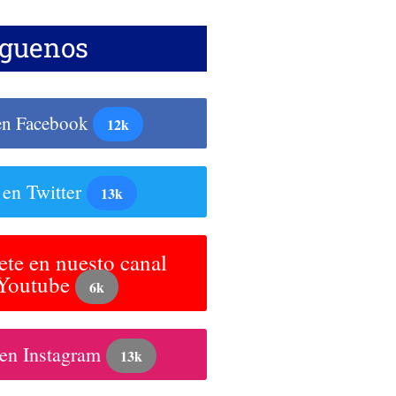
íguenos
en Facebook
12k
 en Twitter
13k
ete en nuesto canal
 Youtube
6k
 en Instagram
13k