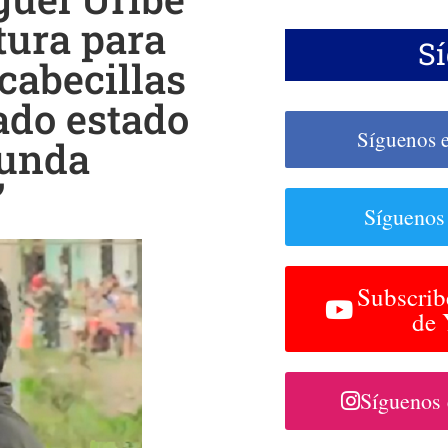
tura para
S
cabecillas
do estado
Síguenos 
gunda
”
Síguenos
Subscrib
de
Síguenos