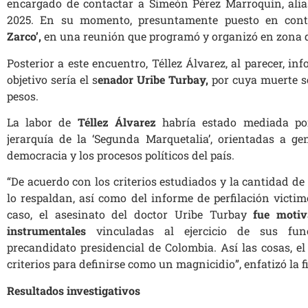
encargado de contactar a Simeón Pérez Marroquín, alia
2025. En su momento, presuntamente puesto en conta
Zarco’,
en una reunión que programó y organizó en zona d
Posterior a este encuentro, Téllez Álvarez, al parecer, i
objetivo sería el s
enador Uribe Turbay,
por cuya muerte se
pesos.
La labor de
Téllez Álvarez
habría estado mediada po
jerarquía de la ‘Segunda Marquetalia’, orientadas a g
democracia y los procesos políticos del país.
“De acuerdo con los criterios estudiados y la cantidad de
lo respaldan, así como del informe de perfilación victim
caso, el asesinato del doctor Uribe Turbay
fue motiv
instrumentales
vinculadas al ejercicio de sus fu
precandidato presidencial de Colombia. Así las cosas, e
criterios para definirse como un magnicidio”, enfatizó la f
Resultados investigativos