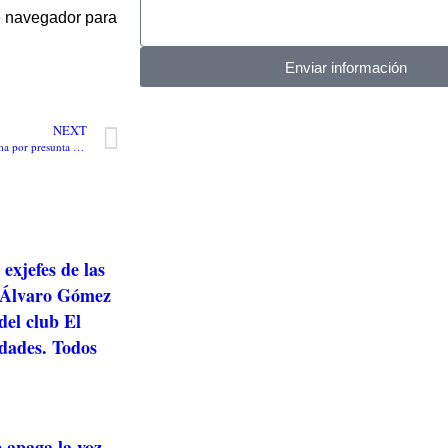
te navegador para
Enviar información
NEXT
Fiscalía traslada a la Corte Suprema por presunta compra de votos caso de senadora electa Aida Merlano. Afirma que con código de barras bidimensional controlaban la operación en Atlántico
exjefes de las
 Álvaro Gómez
el club El
idades. Todos
e apaga la voz