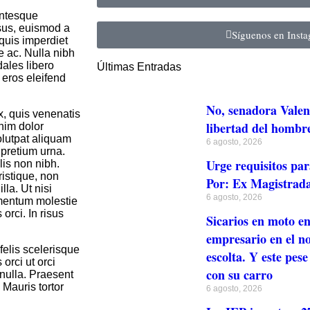
entesque
isus, euismod a
Síguenos en Inst
quis imperdiet
e ac. Nulla nibh
dales libero
Últimas Entradas
 eros eleifend
No, senadora Valen
ex, quis venenatis
libertad del hombr
enim dolor
olutpat aliquam
6 agosto, 2026
 pretium urna.
Urge requisitos par
is non nibh.
ristique, non
Por: Ex Magistrada
lla. Ut nisi
6 agosto, 2026
ementum molestie
orci. In risus
Sicarios en moto en
empresario en el no
felis scelerisque
escolta. Y este pese
 orci ut orci
con su carro
 nulla. Praesent
 Mauris tortor
6 agosto, 2026