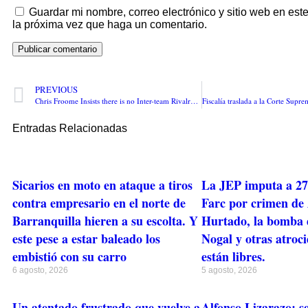
Guardar mi nombre, correo electrónico y sitio web en es
la próxima vez que haga un comentario.
PREVIOUS
Chris Froome Insists there is no Inter-team Rivalry at the Tour de France
Entradas Relacionadas
Sicarios en moto en ataque a tiros
La JEP imputa a 27 
contra empresario en el norte de
Farc por crimen de
Barranquilla hieren a su escolta. Y
Hurtado, la bomba d
este pese a estar baleado los
Nogal y otras atroc
embistió con su carro
están libres.
6 agosto, 2026
5 agosto, 2026
Un atentado frustrado que vuelve a
Alfonso Lizarazo: s