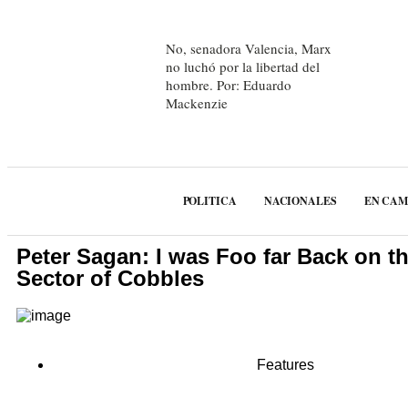
No, senadora Valencia, Marx
no luchó por la libertad del
hombre. Por: Eduardo
Mackenzie
POLITICA
NACIONALES
EN CA
Peter Sagan: I was Foo far Back on th
Sector of Cobbles
Features