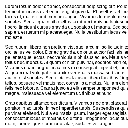
Lorem ipsum dolor sit amet, consectetur adipiscing elit. Pell
fermentum massa vel enim feugiat gravida. Phasellus velit r
lacus et, mattis condimentum augue. Vivamus fermentum ex 
sodales. Sed aliquam nibh tellus, a rutrum turpis pellentesqu
libero, tincidunt cursus gravida ut, sodales ut magna. Sed so
sapien, et rutrum mi placerat eget. Nulla vestibulum lacus vel
molestie.
Sed rutrum, libero non pretium tristique, arcu mi sollicitudin 
orci tellus vel dolor. Donec gravida, dolor ut auctor facilisis, 
pellentesque lectus, nec vehicula nibh risus ac leo. Mauris v
tellus nec rhoncus. Aliquam et nibh pulvinar, sodales nibh et,
Vivamus quam augue, maximus in consequat imperdiet, iacul
Aliquam erat volutpat. Curabitur venenatis massa sed lacus t
auctor nisl sodales. Sed ultricies lacus ut libero faucibus fringi
tellus, posuere vel mattis nec, convallis a metus. Nullam el
felis nec lobortis. Cras at justo eu elit semper tempor sed quis 
magna, malesuada vel elementum ut, finibus et nunc.
Cras dapibus ullamcorper dictum. Vivamus nec erat placerat 
porttitor in ac turpis. In nec imperdiet turpis. Suspendisse quis
pulvinar eleifend. Nulla eu mattis ipsum. Integer eget sagittis
consectetur lacus et maximus eleifend. Integer non lacus dui.
diam, laoreet quis commodo vitae, sodales vel augue.