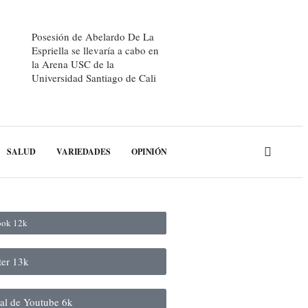
Posesión de Abelardo De La
Espriella se llevaría a cabo en
la Arena USC de la
Universidad Santiago de Cali
SALUD
VARIEDADES
OPINIÓN
book
12k
ter
13k
nal de Youtube
6k