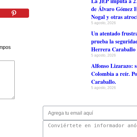
La JEP imputa a 27
de Álvaro Gómez Hu
Nogal y otras atroc
5 agosto, 2026
Un atentado frustr
prueba la seguridad
ampos
Herrera Caraballo
5 agosto, 2026
Alfonso Lizarazo: s
Colombia a reír. Po
Caraballo.
5 agosto, 2026