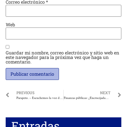
Correo electrónico
*
Web
Guardar mi nombre, correo electrónico y sitio web en
este navegador para la próxima vez que haga un
comentario.
PREVIOUS
NEXT
Parapeto. – Escuchemos la voz de un hijo de la Corte Admirable de Justicia de 1.985. Por: Julio Bahamon
Finanzas públicas: ¿Encrucijada… o sin salida? Por: José Félix Lafaurie
Entradas