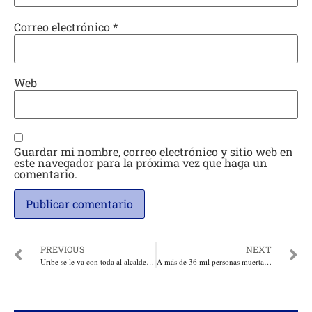
Correo electrónico
*
Web
Guardar mi nombre, correo electrónico y sitio web en
este navegador para la próxima vez que haga un
comentario.
PREVIOUS
NEXT
Uribe se le va con toda al alcalde de Medellín, Daniel Quintero, se le manifestó en las calles y en La Alpujarra
A más de 36 mil personas muertas y unas 160 mil heridas sube la cifra de víctimas del terremoto en Turquía y Siria