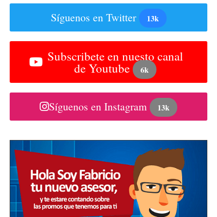
Síguenos en Twitter
13k
Subscribete en nuesto canal
de Youtube
6k
Síguenos en Instagram
13k