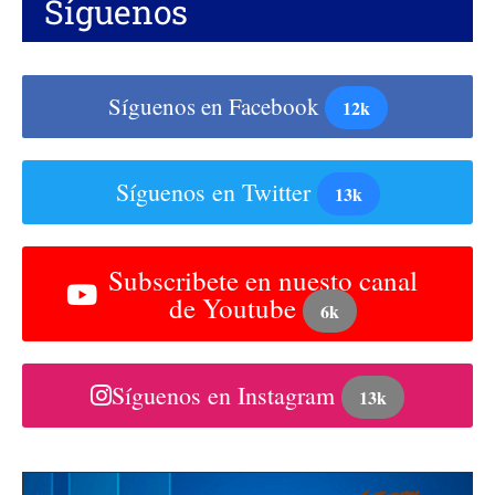
Síguenos
Síguenos en Facebook
12k
Síguenos en Twitter
13k
Subscribete en nuesto canal
de Youtube
6k
Síguenos en Instagram
13k