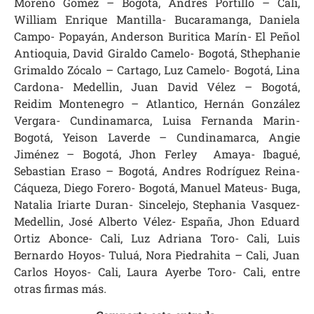
Moreno Gómez – Bogotá, Andres Portillo – Cali,
William Enrique Mantilla- Bucaramanga, Daniela
Campo- Popayán, Anderson Buritica Marín- El Peñol
Antioquia, David Giraldo Camelo- Bogotá, Sthephanie
Grimaldo Zócalo – Cartago, Luz Camelo- Bogotá, Lina
Cardona- Medellin, Juan David Vélez – Bogotá,
Reidim Montenegro – Atlantico, Hernán González
Vergara- Cundinamarca, Luisa Fernanda Marin-
Bogotá, Yeison Laverde – Cundinamarca, Angie
Jiménez – Bogotá, Jhon Ferley Amaya- Ibagué,
Sebastian Eraso – Bogotá, Andres Rodríguez Reina-
Cáqueza, Diego Forero- Bogotá, Manuel Mateus- Buga,
Natalia Iriarte Duran- Sincelejo, Stephania Vasquez-
Medellin, José Alberto Vélez- España, Jhon Eduard
Ortiz Abonce- Cali, Luz Adriana Toro- Cali, Luis
Bernardo Hoyos- Tuluá, Nora Piedrahita – Cali, Juan
Carlos Hoyos- Cali, Laura Ayerbe Toro- Cali, entre
otras firmas más.