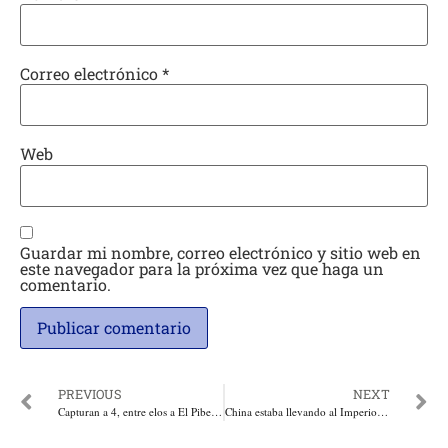
Correo electrónico
*
Web
Guardar mi nombre, correo electrónico y sitio web en
este navegador para la próxima vez que haga un
comentario.
PREVIOUS
NEXT
Capturan a 4, entre elos a El Pibe por tráfico de drogas, y allanan tres sitios, en uno funcionaba una narco gallera en Santo Tomás, Atlántico
China estaba llevando al Imperio al ocaso, pero les apareció Trump. Por: María Patricia Ariza-Velasco