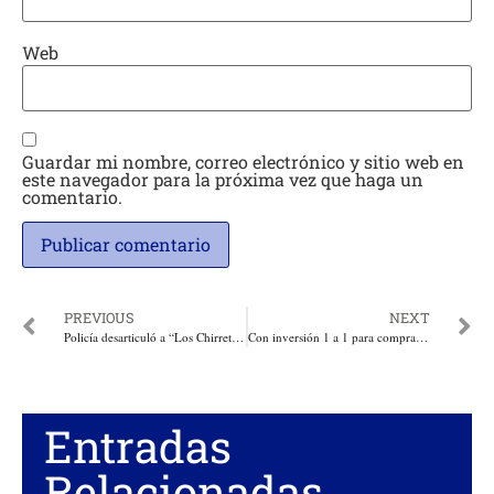
Web
Guardar mi nombre, correo electrónico y sitio web en
este navegador para la próxima vez que haga un
comentario.
PREVIOUS
NEXT
Policía desarticuló a “Los Chirretes”, dedicados al hurto de pasajeros de buses urbanos en Barranquilla. Dos de estos elementos eran venezolanos
Con inversión 1 a 1 para compra de ambulancias, Gobernación del Cesar y MinSalud renovarán el viejo parque automotor de la red pública hospitalaria
Entradas
Relacionadas