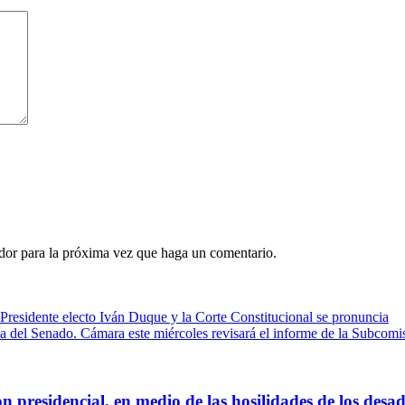
ador para la próxima vez que haga un comentario.
Presidente electo Iván Duque y la Corte Constitucional se pronuncia
a del Senado. Cámara este miércoles revisará el informe de la Subcomi
on presidencial, en medio de las hosilidades de los des