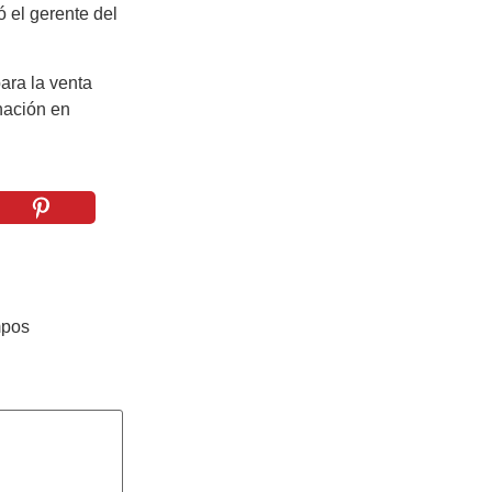
ó el gerente del
ara la venta
nación en
mpos