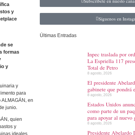
Subscribete en nuesto can
ífica
stos y
Síguenos en Insta
ketplace
Últimas Entradas
n
nde se
as formas
Inpec traslada por or
y
La Espriella 117 preso
Total de Petro
io y
8 agosto, 2026
El presidente Abelard
uinaria y
gabinete que pondrá 
limento para
8 agosto, 2026
abo ALMAGÁN, en
Estados Unidos anunc
e junio.
como parte de un paq
para apoyar al nuevo
GÁN, quien
8 agosto, 2026
pastos y
Presidente Abelardo D
uinas ideales