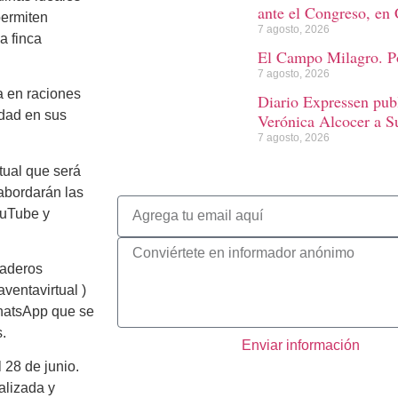
ante el Congreso, en 
permiten
7 agosto, 2026
a finca
El Campo Milagro. Po
7 agosto, 2026
a en raciones
Diario Expressen publ
idad en sus
Verónica Alcocer a S
7 agosto, 2026
tual que será
abordarán las
ouTube y
naderos
aventavirtual )
WhatsApp que se
.
Enviar información
28 de junio.
alizada y