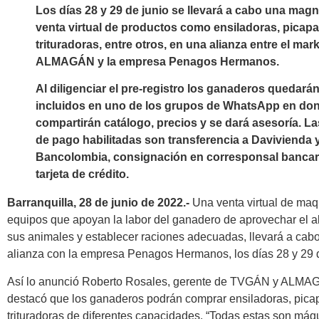
Los días 28 y 29 de junio se llevará a cabo una magn
venta virtual de productos como ensiladoras, picapa
trituradoras, entre otros, en una alianza entre el mar
ALMAGÁN y la empresa Penagos Hermanos.
Al diligenciar el pre-registro los ganaderos quedará
incluidos en uno de los grupos de WhatsApp en do
compartirán catálogo, precios y se dará asesoría. L
de pago habilitadas son transferencia a Davivienda 
Bancolombia, consignación en corresponsal bancar
tarjeta de crédito.
Barranquilla, 28 de junio de 2022.-
Una venta virtual de maq
equipos que apoyan la labor del ganadero de aprovechar el a
sus animales y establecer raciones adecuadas, llevará a c
alianza con la empresa Penagos Hermanos, los días 28 y 29 d
Así lo anunció Roberto Rosales, gerente de TVGÁN y ALMA
destacó que los ganaderos podrán comprar ensiladoras, pica
trituradoras de diferentes capacidades. “Todas estas son máq