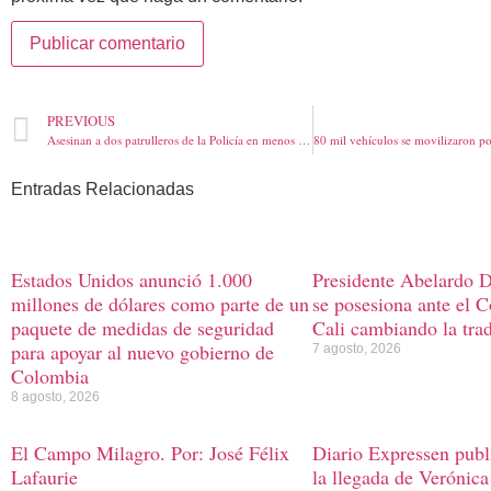
PREVIOUS
Asesinan a dos patrulleros de la Policía en menos de 24 horas, uno en Cartagena, y el otro en el Carmen de Bolivar. Dos patrulleros más resultaron heridos
Entradas Relacionadas
Estados Unidos anunció 1.000
Presidente Abelardo D
millones de dólares como parte de un
se posesiona ante el 
paquete de medidas de seguridad
Cali cambiando la tra
para apoyar al nuevo gobierno de
7 agosto, 2026
Colombia
8 agosto, 2026
El Campo Milagro. Por: José Félix
Diario Expressen publi
Lafaurie
la llegada de Verónica