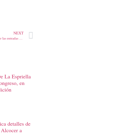
NEXT
80 mil vehículos se movilizaron por las entradas del Atlántico en el puente festivo
e La Espriella
Congreso, en
dición
ca detalles de
 Alcocer a