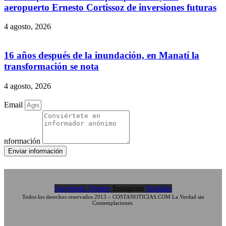
aeropuerto Ernesto Cortissoz de inversiones futuras
4 agosto, 2026
16 años después de la inundación, en Manatí la
transformación se nota
4 agosto, 2026
Email
nformación
Enviar información
Facebook
Twitter
Instagram
Youtube
Todos los derechos reservados 2013 – COSTANOTICIAS.COM La Verdad sin
Contemplaciones.