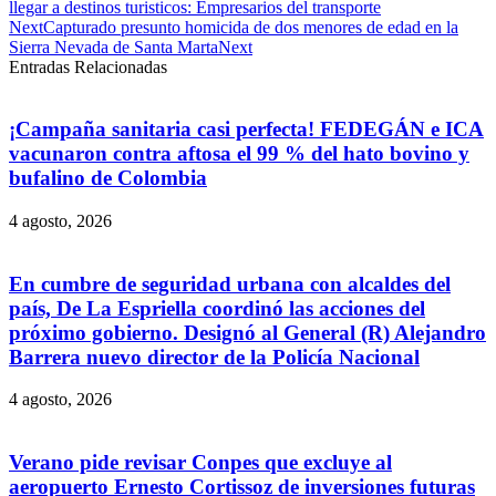
llegar a destinos turisticos: Empresarios del transporte
Next
Capturado presunto homicida de dos menores de edad en la
Sierra Nevada de Santa Marta
Next
Entradas Relacionadas
¡Campaña sanitaria casi perfecta! FEDEGÁN e ICA
vacunaron contra aftosa el 99 % del hato bovino y
bufalino de Colombia
4 agosto, 2026
En cumbre de seguridad urbana con alcaldes del
país, De La Espriella coordinó las acciones del
próximo gobierno. Designó al General (R) Alejandro
Barrera nuevo director de la Policía Nacional
4 agosto, 2026
Verano pide revisar Conpes que excluye al
aeropuerto Ernesto Cortissoz de inversiones futuras