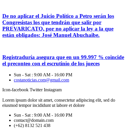
De no aplicar el Juicio Político a Petro serán los
Congresistas los que tendrán que salir por
PREVARICATO, por no aplicar la ley a la que
están obligados: José Manuel Abuchaibe.
Registraduría asegura que en un 99.997 % coincide
el preconteo con el escrutinio de los jueces
Sun - Sat : 9:00 AM - 16:00 PM
costanoticias.com@gmail.com
Icon-facebook
Twitter
Instagram
Lorem ipsum dolor sit amet, consectetur adipiscing elit, sed do
eiusmod tempor incididunt ut labore et dolore
Sun - Sat : 9:00 AM - 16:00 PM
contact@domain.com
(+62) 8132 521 438