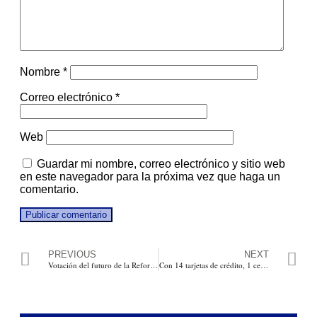
Nombre
*
Correo electrónico
*
Web
Guardar mi nombre, correo electrónico y sitio web
en este navegador para la próxima vez que haga un
comentario.
PREVIOUS
NEXT
Votación del futuro de la Reforma a la Salud, quedó aplazada para este miércoles
Con 14 tarjetas de crédito, 1 celular y 2 cuadernos con datos cayó “Chancletica”