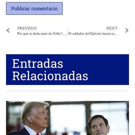
PREVIOUS
NEXT
Por qué se duda tanto de Uribe? Por: Senén González Vélez
30 soldados del Ejército fueron plagiados por un grupo de sembradores de coca en Vista Hermosa Meta
Entradas
Relacionadas