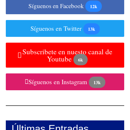
Síguenos en Facebook
12k
Síguenos en Twitter
13k
Subscribete en nuesto canal de
Youtube
6k
Síguenos en Instagram
13k
Últimas Entradas