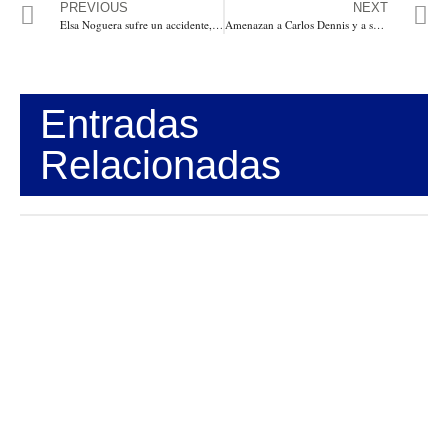
PREVIOUS
NEXT
Elsa Noguera sufre un accidente, es operada y sale bien del proceso quirúrgico y continúa trabajando desde la Clínica
Amenazan a Carlos Dennis y a su familia para que desista de su aspiración a la Gobernación del Atlántico por el Partido Colombia Justa Libres
Entradas
Relacionadas