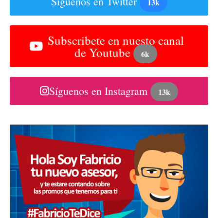
Síguenos en Twitter
13k
Subscribete en nuesto canal
de Youtube
6k
Síguenos en Instagram
13k