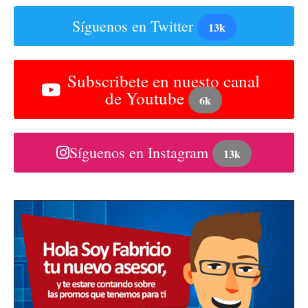
Síguenos en Twitter
13k
Subscribete en nuesto canal
de Youtube
6k
Síguenos en Instagram
13k