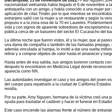
Barranquilla, 15 de noviembre de 2022.-
Paul Nguyen, jov
nacionalidad vietnamita había llegado el 6 de noviembre a la
antioqueña con un amigo, y había conocido a una mujer por 
aplicación de citas Tinder, por lo que mientras se encontraba
extranjero salió con la mujer a un restaurante y según la vers
propuso ir a la zona rosa de la 70 en Laureles. Posteriorment
vida y con signos de aparente sobredosis de escopolamina a
pública cerca de un basurero del sector El Cucaracho del ba
La última noche que fueron vistos, él y la mujer, que al parec
una dama de compañía o también de las llamadas prepago, 
además vinculada al hampa, lo invitó a dar una vuelta millona
retirar y a comprar objetos de valor hasta el amanecer y lue
Hasta antes de esa salida, sus amigos tuvieron contacto con 
después lo encontraron en Medicina Legal donde reconocier
aparecía como NN.
Las autoridades investigan el caso y los amigos del joven e
del cuerpo para repatriarlo a la ciudad de California Estado
residía.
Por su parte, Amy Nguyen, hermana de la víctima creó una p
ayuda para trasladar el cadáver y hacer el funeral en Estado
Este caso enciende las alarmas frente al número de extranj