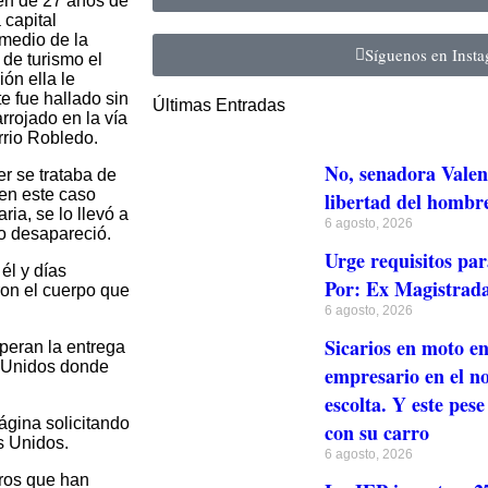
en de 27 años de
 capital
medio de la
Síguenos en Inst
 de turismo el
ión ella le
e fue hallado sin
Últimas Entradas
rrojado en la vía
rrio Robledo.
No, senadora Valen
er se trataba de
en este caso
libertad del hombr
ria, se lo llevó a
6 agosto, 2026
go desapareció.
Urge requisitos par
él y días
Por: Ex Magistrada
on el cuerpo que
6 agosto, 2026
Sicarios en moto en
speran la entrega
s Unidos donde
empresario en el no
escolta. Y este pese
ágina solicitando
con su carro
s Unidos.
6 agosto, 2026
eros que han