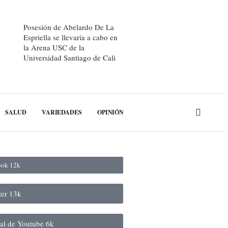
Posesión de Abelardo De La
Espriella se llevaría a cabo en
la Arena USC de la
Universidad Santiago de Cali
SALUD
VARIEDADES
OPINIÓN
book
12k
ter
13k
nal de Youtube
6k