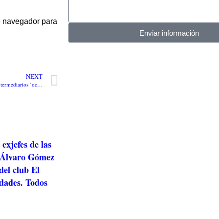
te navegador para
Enviar información
NEXT
“Gobierno debe controlar a los intermediarios ‘ociosos’ en la cadena de la carne de res”: Lafaurie Rivera
exjefes de las
 Álvaro Gómez
el club El
idades. Todos