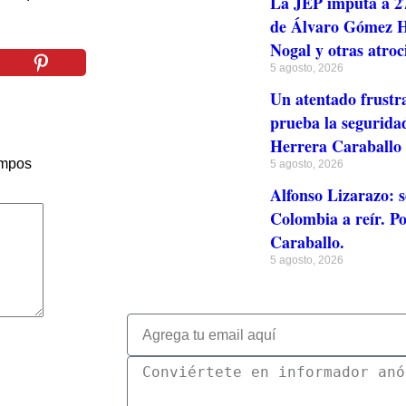
La JEP imputa a 27
de Álvaro Gómez Hu
Nogal y otras atroc
5 agosto, 2026
Un atentado frustr
prueba la seguridad
Herrera Caraballo
ampos
5 agosto, 2026
Alfonso Lizarazo: s
Colombia a reír. Po
Caraballo.
5 agosto, 2026