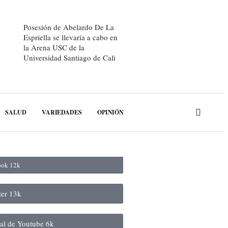
Posesión de Abelardo De La
Espriella se llevaría a cabo en
la Arena USC de la
Universidad Santiago de Cali
SALUD
VARIEDADES
OPINIÓN
book
12k
ter
13k
nal de Youtube
6k