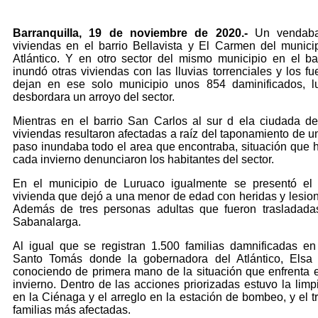
Barranquilla, 19 de noviembre de 2020.-
Un vendaba
viviendas en el barrio Bellavista y El Carmen del munic
Atlántico. Y en otro sector del mismo municipio en el ba
inundó otras viviendas con las lluvias torrenciales y los fu
dejan en ese solo municipio unos 854 daminificados, 
desbordara un arroyo del sector.
Mientras en el barrio San Carlos al sur d ela ciudada de
viviendas resultaron afectadas a raíz del taponamiento de u
paso inundaba todo el area que encontraba, situación que ha
cada invierno denunciaron los habitantes del sector.
En el municipio de Luruaco igualmente se presentó el
vivienda que dejó a una menor de edad con heridas y lesio
Además de tres personas adultas que fueron trasladada
Sabanalarga.
Al igual que se registran 1.500 familias damnificadas en
Santo Tomás donde la gobernadora del Atlántico, Elsa
conociendo de primera mano de la situación que enfrenta el 
invierno. Dentro de las acciones priorizadas estuvo la limpi
en la Ciénaga y el arreglo en la estación de bombeo, y el t
familias más afectadas.