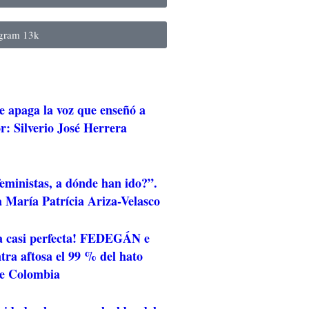
agram
13k
e apaga la voz que enseñó a
r: Silverio José Herrera
eministas, a dónde han ido?”.
 María Patrícia Ariza-Velasco
a casi perfecta! FEDEGÁN e
ra aftosa el 99 % del hato
de Colombia