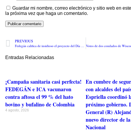
Guardar mi nombre, correo electrónico y sitio web en es
la próxima vez que haga un comentario.
PREVIOUS
Fedegán califica de insidioso el proyecto del Día Sin Carne, porque genera un grave impacto nutricional en los infantes y jóvenes en formación, viola los derechos de una clase trabajadora. Y le recomienda a Claudia López mejor perseguir el consumo y tráfico de drogas
Entradas Relacionadas
¡Campaña sanitaria casi perfecta!
En cumbre de segu
FEDEGÁN e ICA vacunaron
con alcaldes del paí
contra aftosa el 99 % del hato
Espriella coordinó l
bovino y bufalino de Colombia
próximo gobierno. D
4 agosto, 2026
General (R) Alejan
nuevo director de la
Nacional