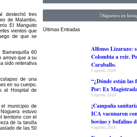
l destechó tres
Síguenos en Inst
ipio de Malambo,
rrio El Manguito
Últimas Entradas
ertes vientos que
luego de que se
Alfonso Lizarazo: s
 Barranquilla 60
Colombia a reír. Po
n arroyo que a su
 sido reiterativa
Caraballo.
5 agosto, 2026
 colapso de una
“¿Dónde están las f
nes en su cuerpo.
Por: Ex Magistrada
s al Hospital de
5 agosto, 2026
¡Campaña sanitari
 el municipio de
 Noguera estuvo
ICA vacunaron cont
territorio con el
bovino y bufalino 
eza de la tarulla
raslado de las 50
4 agosto, 2026