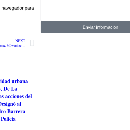
te navegador para
Enviar información
NEXT
Votos de dos condados de Wisconsin, Milwaukee y Dane entran en recuento a raíz del fraude electoral por solicitud de la Campaña de Donald Trump
ridad urbana
s, De La
as acciones del
esignó al
dro Barrera
 Policía