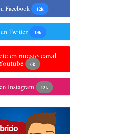
en Facebook
12k
 en Twitter
13k
ete en nuesto canal
 Youtube
6k
 en Instagram
13k