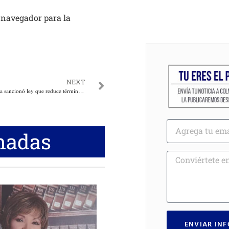
 navegador para la
NEXT
Presidente de la República sancionó ley que reduce términos en procesos de delitos ‘menores’
nadas
ENVIAR IN