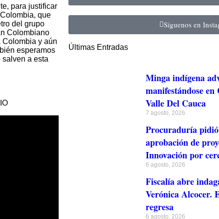
, para justificar
e Colombia, que
tro del grupo
Síguenos en Inst
ran Colombiano
 a Colombia y aún
Últimas Entradas
mbién esperamos
o salven a esta
Minga indígena adv
manifestándose en C
Valle Del Cauca
IO
7 agosto, 2026
Procuraduría pidió 
aprobación de proye
Innovación por cer
6 agosto, 2026
Fiscalía abre indag
Verónica Alcocer. E
regresa
6 agosto, 2026