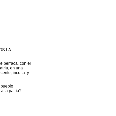
OS LA
e berraca, con el
atria, en una
cente, inculta y
 pueblo
a la patria?