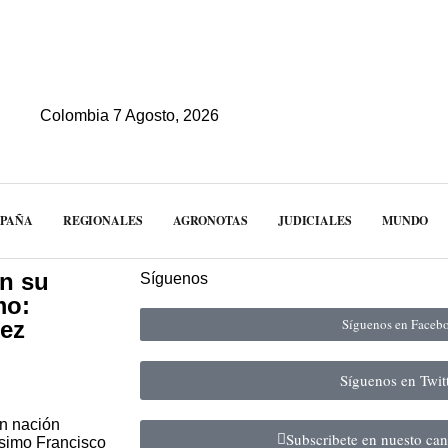
Colombia 7 Agosto, 2026
MPAÑA
REGIONALES
AGRONOTAS
JUDICIALES
MUNDO
on su
Síguenos
mo:
Síguenos en Face
ez
Síguenos en Twit
an nación
Subscribete en nuesto ca
ísimo Francisco