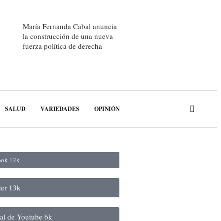
María Fernanda Cabal anuncia
la construcción de una nueva
fuerza política de derecha
SALUD
VARIEDADES
OPINIÓN
book
12k
ter
13k
nal de Youtube
6k