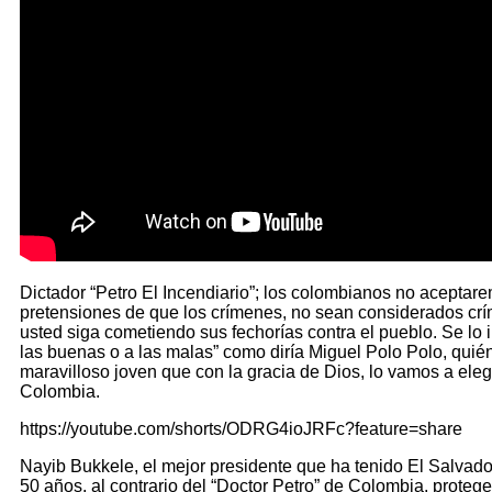
Dictador “Petro El Incendiario”; los colombianos no acepta
pretensiones de que los crímenes, no sean considerados cr
usted siga cometiendo sus fechorías contra el pueblo. Se lo
las buenas o a las malas” como diría Miguel Polo Polo, quié
maravilloso joven que con la gracia de Dios, lo vamos a eleg
Colombia.
https://youtube.com/shorts/ODRG4ioJRFc?feature=share
Nayib Bukkele, el mejor presidente que ha tenido El Salvado
50 años, al contrario del “Doctor Petro” de Colombia, protege