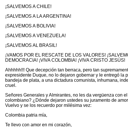
¡SALVEMOS A CHILE!
¡SALVEMOS A LA ARGENTINA!
¡SALVEMOS A BOLIVIA!
¡SALVEMOS A VENEZUELA!
¡SALVEMOS AL BRASIL!
¡VAMOS POR EL RESCATE DE LOS VALORES! ¡SALVEM
DEMOCRACIA! ¡VIVA COLOMBIA! ¡VIVA CRISTO JESÚS!
Ahhhhh!!! Que decepción tan berraca, pero tan supremament
expresidente Duque, no lo dejaron gobernar y le entregó la p
bandeja de plata, a una dictadura comunista, inhumana, inde
cruel.
Señores Generales y Almirantes, no les da vergüenza con el
colombiano? ¿Dónde dejaron ustedes su juramento de amor 
Vuelvo y se los recuerdo por milésima vez:
Colombia patria mía,
Te llevo con amor en mi corazón,