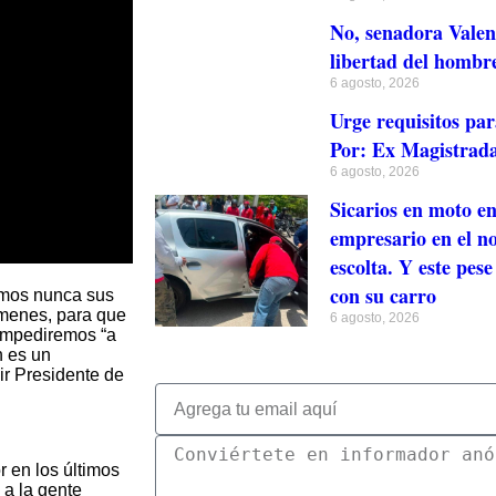
No, senadora Valen
libertad del hombr
6 agosto, 2026
Urge requisitos par
Por: Ex Magistrada
6 agosto, 2026
Sicarios en moto en
empresario en el no
escolta. Y este pese
con su carro
remos nunca sus
ímenes, para que
6 agosto, 2026
 impediremos “a
n es un
ir Presidente de
r en los últimos
 a la gente