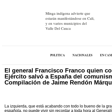
Minga indígena advierte que
estarán manifestándose en Cali,
y en varios municipios del
Valle Del Cauca
POLITICA
NACIONALES
EN CA
El general Francisco Franco quien c
Ejército salvó a España del comunis
Compilación de Jaime Rendón Márqu
La izquierda, que está acabando con todo lo bueno de la gr
española, no puede vivir sin recordar a toda hora al General