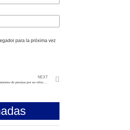
vegador para la próxima vez
NEXT
Policía selló dos establecimientos de piscinas por no ofrecer garantías de seguridad
nadas