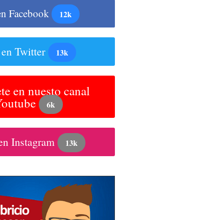
en Facebook
12k
 en Twitter
13k
te en nuesto canal
Youtube
6k
en Instagram
13k