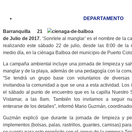
DEPARTAMENTO
Barranquilla 21
de Julio de 2017.
‘Sonríele al manglar’ es el nombre de la 
realizando este sábado 22 de julio, desde las 8:00 de la
medio día, en la ciénaga Balboa del municipio de Puerto Col
La campaña ambiental incluye una jornada de limpieza y sa
manglar y de la playa, además de una pedagogía con la com
“Se tendrá un grupo base con voluntarios de diversas 
invitandoa la comunidad a que se una a esta actividad. Los
el sábado al punto de encuentro que es la capilla Nuestro S
Vistamar, a las 8am. También los invitamos a seguir nu
enterarse de los detalles”, informó Mario Guzmán, coordinado
Guzmán explicó que durante la jornada de limpieza y ped
implementos (bolsas, palas, rastrillos, guantes, camisas) para
se cuenta para este propósito con el apoyo de la empresa Trip