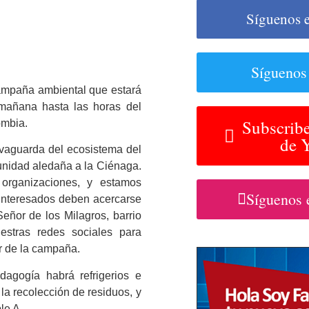
Síguenos 
Síguenos
campaña ambiental que estará
 mañana hasta las horas del
Subscribe
ombia.
de 
lvaguarda del ecosistema del
unidad aledaña a la Ciénaga.
organizaciones, y estamos
Síguenos 
 interesados deben acercarse
eñor de los Milagros, barrio
estras redes sociales para
r de la campaña.
agogía habrá refrigerios e
 la recolección de residuos, y
le A.