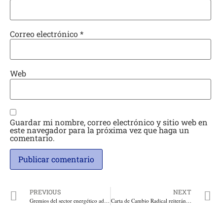
Correo electrónico
*
Web
Guardar mi nombre, correo electrónico y sitio web en
este navegador para la próxima vez que haga un
comentario.
PREVIOUS
NEXT
Gremios del sector energético advierten riesgos y proponen ajustes al anteproyecto de Ley de régimen tarifario
Carta de Cambio Radical reiterándole al régimen que no cuente con ellos en su jornada de Comisión Electoral