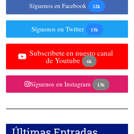
Síguenos en Facebook
12k
Síguenos en Twitter
13k
Subscribete en nuesto canal
de Youtube
6k
Síguenos en Instagram
13k
Últimas Entradas