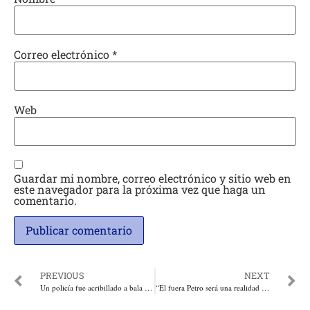
Correo electrónico
*
Web
Guardar mi nombre, correo electrónico y sitio web en
este navegador para la próxima vez que haga un
comentario.
PREVIOUS
NEXT
Un policía fue acribillado a bala en Tarazá, mientras tres más resultaron heridos en Remedios, Antioquia. Dos criminales dados de baja
“El fuera Petro será una realidad en este 2025”: Abuchaibe. Por: José Manuel Abuchaibe Escolar