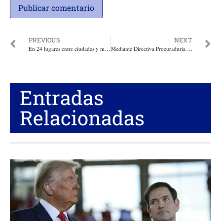
PREVIOUS
NEXT
En 24 lugares entre ciudades y municipios del país marcharon este miércoles nuevamente las Reservas de las FFAA y sociedad civil para exigir sus derechos
Mediante Directiva Procuraduría recuerda a los servidores públicos las medidas de sanción y destitución a que se verían sometidos por su participación en política
Entradas
Relacionadas