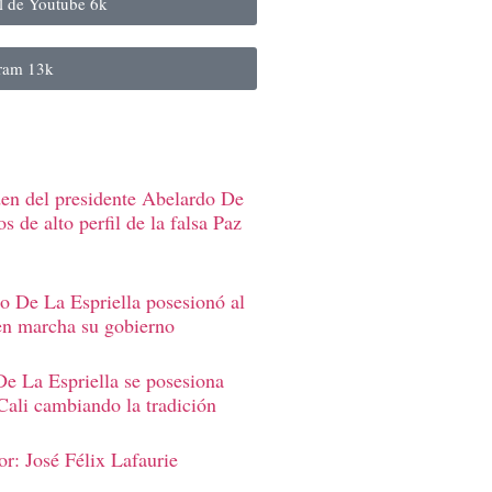
al de Youtube
6k
gram
13k
den del presidente Abelardo De
s de alto perfil de la falsa Paz
o De La Espriella posesionó al
en marcha su gobierno
e La Espriella se posesiona
Cali cambiando la tradición
r: José Félix Lafaurie