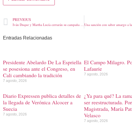
PREVIOUS
Iván Duque y Martha Lucía cerrarán su campaña en la Costa, en Montería, Silvestre Dangond será el invitado de honor
Entradas Relacionadas
Presidente Abelardo De La Espriella
El Campo Milagro. Por
se posesiona ante el Congreso, en
Lafaurie
Cali cambiando la tradición
7 agosto, 2026
7 agosto, 2026
Diario Expressen publica detalles de
¿Ya para qué? La rama
la llegada de Verónica Alcocer a
ser reestructurada. Po
Suecia
Magistrada, María Pat
Velasco
7 agosto, 2026
7 agosto, 2026