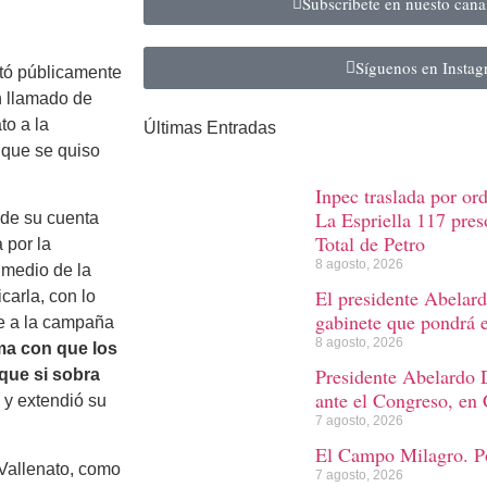
Subscribete en nuesto can
Síguenos en Insta
stó públicamente
n llamado de
to a la
Últimas Entradas
 que se quiso
Inpec traslada por or
La Espriella 117 preso
sde su cuenta
Total de Petro
 por la
8 agosto, 2026
 medio de la
El presidente Abelard
carla, con lo
gabinete que pondrá 
e a la campaña
8 agosto, 2026
ma con que los
Presidente Abelardo D
que si sobra
ante el Congreso, en 
y extendió su
7 agosto, 2026
El Campo Milagro. Po
 Vallenato, como
7 agosto, 2026