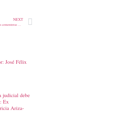
NEXT
Una sanción con sabor amargo a las cementeras Argos, Holcim y Cemex. ¿Ser pillo en Colombia paga? Por: Por: Jorge Vergara Carbó
: José Félix
 judicial debe
r: Ex
ricia Ariza-