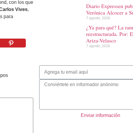
ond, con los que
Diario Expressen publ
Carlos Vives
,
Verónica Alcocer a S
as para
7 agosto, 2026
¿Ya para qué? La rama
reestructurada. Por: 
Ariza-Velasco
7 agosto, 2026
mpos
Enviar información