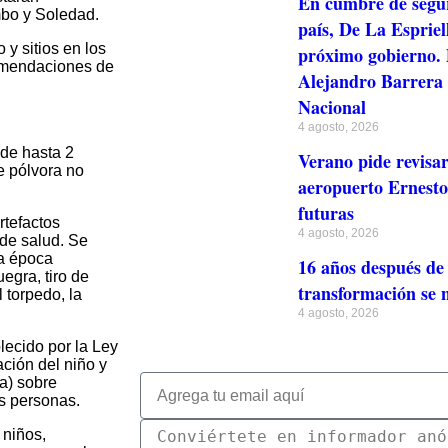
En cumbre de segur
mbo y Soledad.
país, De La Espriel
 y sitios en los
próximo gobierno. 
comendaciones de
Alejandro Barrera n
Nacional
4 agosto, 2026
de hasta 2
Verano pide revisa
e pólvora no
aeropuerto Ernesto 
futuras
rtefactos
4 agosto, 2026
de salud. Se
la época
16 años después de 
egra, tiro de
transformación se 
l torpedo, la
4 agosto, 2026
lecido por la Ley
ación del niño y
a) sobre
s personas.
 niños,