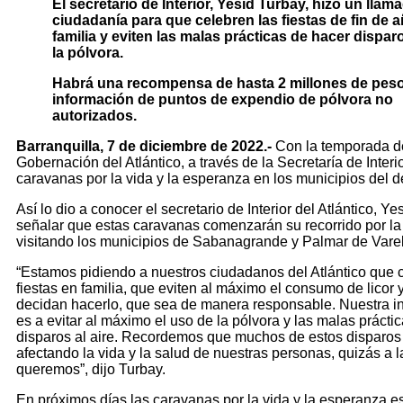
El secretario de Interior, Yesid Turbay, hizo un llama
ciudadanía para que celebren las fiestas de fin de 
familia y eviten las malas prácticas de hacer disparo
la pólvora.
Habrá una recompensa de hasta 2 millones de peso
información de puntos de expendio de pólvora no
autorizados.
Barranquilla, 7 de diciembre de 2022.-
Con la temporada de
Gobernación del Atlántico, a través de la Secretaría de Interior
caravanas por la vida y la esperanza en los municipios del 
Así lo dio a conocer el secretario de Interior del Atlántico, Ye
señalar que estas caravanas comenzarán su recorrido por la 
visitando los municipios de Sabanagrande y Palmar de Vare
“Estamos pidiendo a nuestros ciudadanos del Atlántico que 
fiestas en familia, que eviten al máximo el consumo de licor 
decidan hacerlo, que sea de manera responsable. Nuestra in
es a evitar al máximo el uso de la pólvora y las malas prácti
disparos al aire. Recordemos que muchos de estos disparos
afectando la vida y la salud de nuestras personas, quizás a 
queremos”, dijo Turbay.
En próximos días las caravanas por la vida y la esperanza e