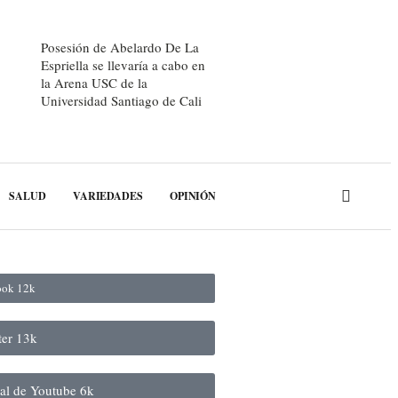
Posesión de Abelardo De La
Espriella se llevaría a cabo en
la Arena USC de la
Universidad Santiago de Cali
SALUD
VARIEDADES
OPINIÓN
book
12k
ter
13k
nal de Youtube
6k