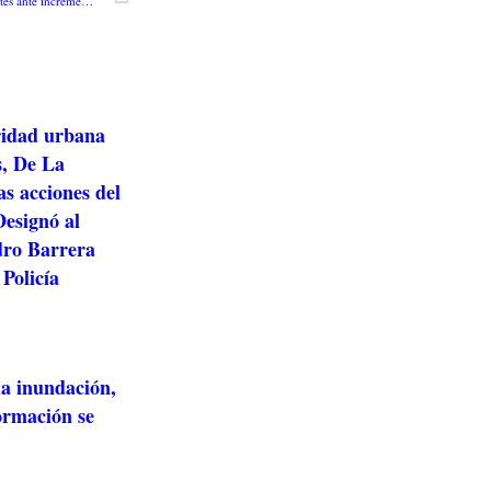
Procuraduría pide medidas urgentes ante incremento de cifras de violencia contra niños, niñas y adolescentes en Colombia
ridad urbana
s, De La
as acciones del
esignó al
dro Barrera
 Policía
la inundación,
ormación se