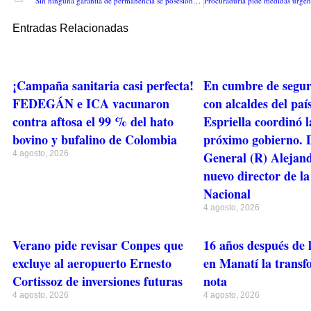
Sin ninguna garantía de permanencia se posesiona la comunista globalista Dina Boluarte, en reemplazo de Pedro Castillo
Entradas Relacionadas
¡Campaña sanitaria casi perfecta!
En cumbre de segu
FEDEGÁN e ICA vacunaron
con alcaldes del paí
contra aftosa el 99 % del hato
Espriella coordinó l
bovino y bufalino de Colombia
próximo gobierno. D
4 agosto, 2026
General (R) Alejan
nuevo director de la
Nacional
4 agosto, 2026
Verano pide revisar Conpes que
16 años después de 
excluye al aeropuerto Ernesto
en Manatí la transf
Cortissoz de inversiones futuras
nota
4 agosto, 2026
4 agosto, 2026