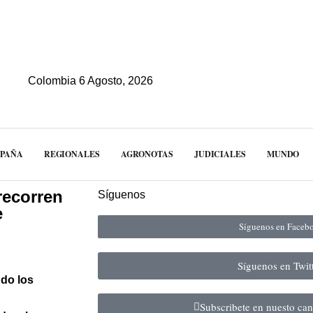
Colombia 6 Agosto, 2026
MPAÑA
REGIONALES
AGRONOTAS
JUDICIALES
MUNDO
recorren
Síguenos
e
Síguenos en Face
Síguenos en Twit
ndo los
Subscribete en nuesto ca