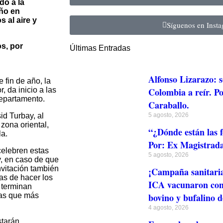
do a la
año en
s al aire y
Síguenos en Inst
s, por
Últimas Entradas
Alfonso Lizarazo: s
 fin de año, la
, da inicio a las
Colombia a reír. Po
departamento.
Caraballo.
sid Turbay, al
5 agosto, 2026
zona oriental,
“¿Dónde están las f
la.
Por: Ex Magistrada
celebren estas
5 agosto, 2026
y, en caso de que
vitación también
¡Campaña sanitari
cas de hacer los
ICA vacunaron cont
 terminan
las que más
bovino y bufalino 
4 agosto, 2026
starán