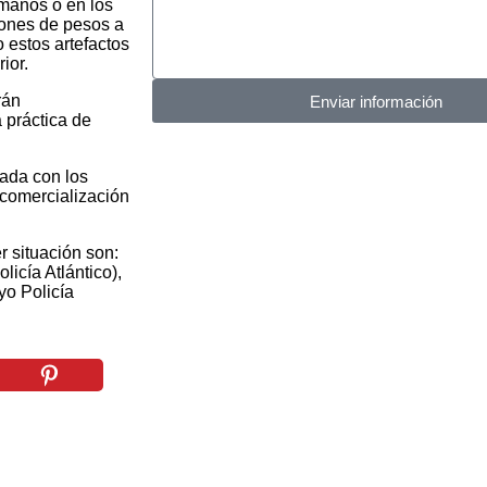
 manos o en los
lones de pesos a
estos artefactos
ior.
rán
Enviar información
 práctica de
nada con los
 comercialización
r situación son:
icía Atlántico),
o Policía