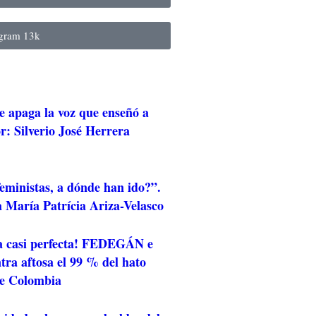
agram
13k
e apaga la voz que enseñó a
r: Silverio José Herrera
eministas, a dónde han ido?”.
 María Patrícia Ariza-Velasco
a casi perfecta! FEDEGÁN e
ra aftosa el 99 % del hato
de Colombia