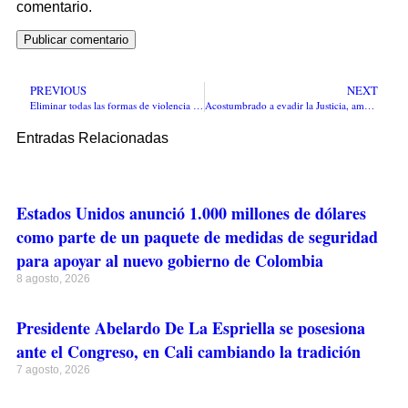
comentario.
PREVIOUS
NEXT
Eliminar todas las formas de violencia contra la mujer, pide la Vicepresidenta Martha Lucía Ramírez
Acostumbrado a evadir la Justicia, amaneció este lunes el capturado ex rector de la Autónoma y ex columnista de la Revista Semana, Ramsés Vargas en la URI de la Fiscalía en Barranquilla
Entradas Relacionadas
Estados Unidos anunció 1.000 millones de dólares
como parte de un paquete de medidas de seguridad
para apoyar al nuevo gobierno de Colombia
8 agosto, 2026
Presidente Abelardo De La Espriella se posesiona
ante el Congreso, en Cali cambiando la tradición
7 agosto, 2026