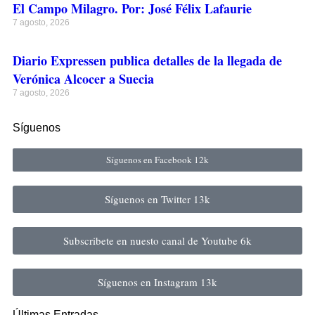
El Campo Milagro. Por: José Félix Lafaurie
7 agosto, 2026
Diario Expressen publica detalles de la llegada de
Verónica Alcocer a Suecia
7 agosto, 2026
Síguenos
Síguenos en Facebook
12k
Síguenos en Twitter
13k
Subscribete en nuesto canal de Youtube
6k
Síguenos en Instagram
13k
Últimas Entradas