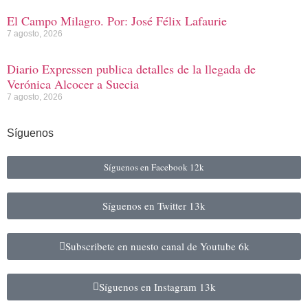
El Campo Milagro. Por: José Félix Lafaurie
7 agosto, 2026
Diario Expressen publica detalles de la llegada de
Verónica Alcocer a Suecia
7 agosto, 2026
Síguenos
Síguenos en Facebook
12k
Síguenos en Twitter
13k
Subscribete en nuesto canal de Youtube
6k
Síguenos en Instagram
13k