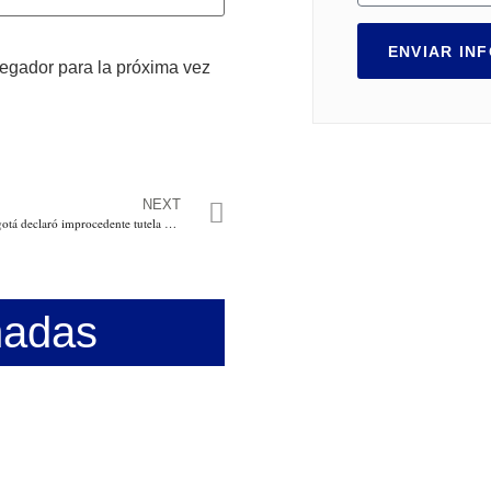
ENVIAR IN
vegador para la próxima vez
NEXT
Tribunal Superior de Bogotá declaró improcedente tutela que buscaba tumbar los requisitos del CNE al Pacto Histórico
nadas