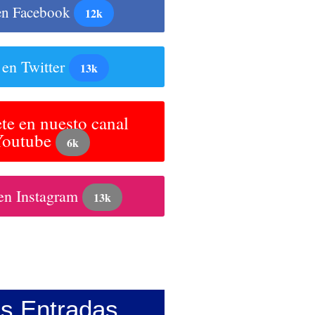
en Facebook
12k
 en Twitter
13k
te en nuesto canal
Youtube
6k
en Instagram
13k
as Entradas