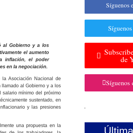
Síguenos 
Síguenos
ó al Gobierno y a los
Subscribe
ctivamente el aumento
de 
 inflación, el poder
tes en la negociación.
e la Asociación Nacional de
Síguenos 
 llamado al Gobierno y a los
el salario mínimo del próximo
 técnicamente sustentado, en
flacionario y las presiones
lmente una propuesta en la
Últim
es de los trabajadores, la