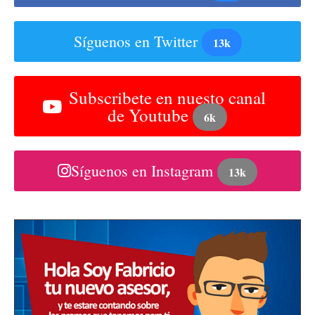
Síguenos en Twitter
13k
Subscribete en nuesto canal
de Youtube
6k
Síguenos en Instagram
13k