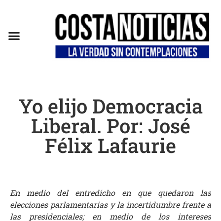
EN CAMPAÑA
Yo elijo Democracia
Liberal. Por: José
Félix Lafaurie
En medio del entredicho en que quedaron las
elecciones parlamentarias y la incertidumbre frente a
las presidenciales; en medio de los intereses