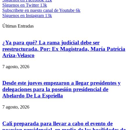
Síguenos en Twitter
13k
Subscribete en nuesto canal de Youtube
6k
Síguenos en Instagram
13k
Últimas Entradas
¿Ya para qué? La rama judicial debe ser
reestructurada. Por: Ex Magistrada, María Patricia
Ariza-Velasco
7 agosto, 2026
Desde este jueves empezaron a llegar presidentes y
delegaciones para la posesión presidencial de
Abelardo De La Espriella
7 agosto, 2026
Cali preparada para llevar a cabo el evento de
posesion presidencial, en medio de las hosilidades de