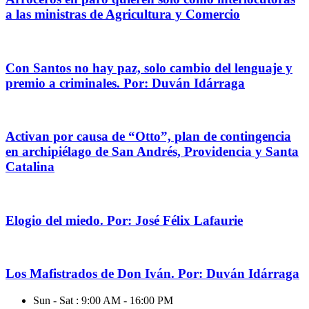
a las ministras de Agricultura y Comercio
Con Santos no hay paz, solo cambio del lenguaje y
premio a criminales. Por: Duván Idárraga
Activan por causa de “Otto”, plan de contingencia
en archipiélago de San Andrés, Providencia y Santa
Catalina
Elogio del miedo. Por: José Félix Lafaurie
Los Mafistrados de Don Iván. Por: Duván Idárraga
Sun - Sat : 9:00 AM - 16:00 PM