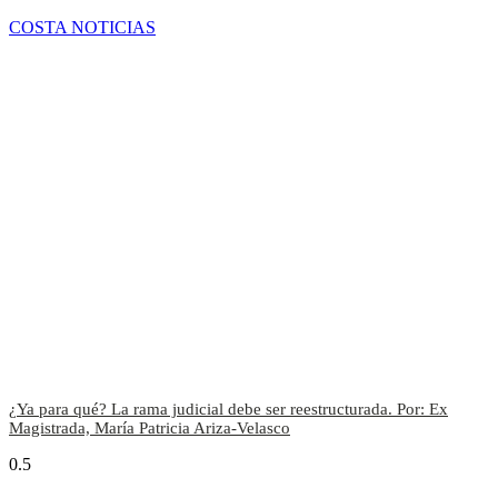
COSTA NOTICIAS
¿Ya para qué? La rama judicial debe ser reestructurada. Por: Ex
Magistrada, María Patricia Ariza-Velasco